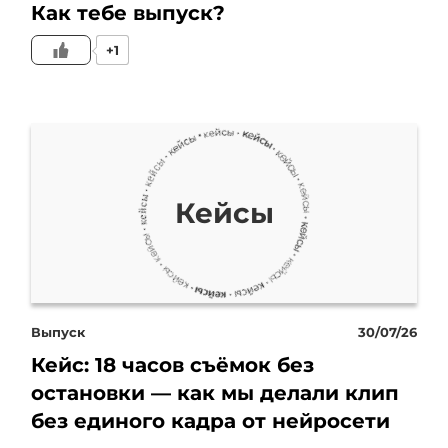
наличие некой
Как тебе выпуск?
+1
волшебной таблетки.
Что такое волшебная
таблетка? Вот я,
собственник, пошел,
Кейсы
обучился какой-то
технологии управления,
сейчас приду в компанию,
Выпуск
30/07/26
Кейс: 18 часов съёмок без
применю и сразу будет
остановки — как мы делали клип
везде стопроцентная
без единого кадра от нейросети