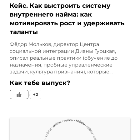
волшебные таблетки или
Кейс. Как выстроить систему
внутреннего найма: как
надеетесь на какую-то
мотивировать рост и удерживать
таланты
уникальную технологию,
Фёдор Мольков, директор Центра
все это создает локальную
социальной интеграции Дианы Гурцкая,
описал реальные практики (обучение до
эффективность, что
назначения, пробные управленческие
приводит, на самом деле,
задачи, культура признания), которые…
Как тебе выпуск?
к напряжению в
+2
глобальном результате.
Потому что мы помним,
что локальная