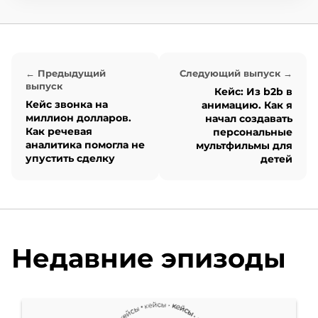
в котором нет ведущего и
каждый раз меняются
← Предыдущий
Следующий выпуск →
гости, которые
выпуск
Кейс: Из b2b в
Кейс звонка на
анимацию. Как я
рассказывают о своих
миллион долларов.
начал создавать
Как речевая
персональные
кейсах. В этот раз кейсом
аналитика помогла не
мультфильмы для
упустить сделку
детей
делиться с вами,
уважаемые слушатели,
буду я. Поехали.
Недавние эпизоды
Я хочу начать свой кейс с
описания мифов