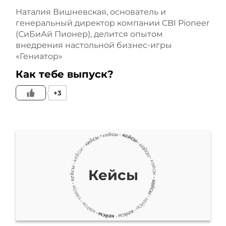
собственники говорят о
Наталия Вишневская, основатель и
генеральный директор компании CBI Pioneer
том, что невозможно
(СиБиАй Пионер), делится опытом
внедрения настольной бизнес-игры
компанию рассмотреть
«Гениатор»
Как тебе выпуск?
как целое. Это очень
+3
сложный, трудоемкий
процесс, и у них нет
времени смотреть на
компанию целостно.
Кейсы
Поэтому они смотрят на
компанию, как на