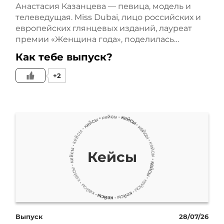
счастье. Эта волшебная
Анастасия Казанцева — певица, модель и
телеведущая. Miss Dubai, лицо российских и
таблетка растворит все
европейских глянцевых изданий, лауреат
премии «Женщина года», поделилась…
мои сложности и
Как тебе выпуск?
трудности в один момент
+2
времени.
Следующий миф
эффективности – это
Кейсы
лоскутное одеяло. Что это
значит? Это значит, когда
вы применяете
Выпуск
28/07/26