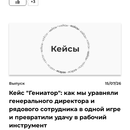
+3
это. Потому что, когда
система строится по
лоскутному одеялу,
каждый отвечает за
Кейсы
какой-то фрагмент, но нет
ответственного, за целое,
за бизнес, за систему
Выпуск
15/07/26
Кейс "Гениатор": как мы уравняли
управления.
генерального директора и
рядового сотрудника в одной игре
Следующий миф – это о
и превратили удачу в рабочий
целостности. Многие
инструмент