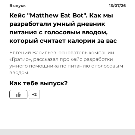
лоскутное одеяло с
Выпуск
13/07/26
Кейс "Matthew Eat Bot". Как мы
волшебными таблетками.
разработали умный дневник
Ну и, соответственно, к
питания с голосовым вводом,
который считает калории за вас
чему это приводит? Это
Евгений Васильев, основатель компании
приводит к тому, что в
«Гратио», рассказал про кейс разработки
умного помощника по питанию с голосовым
вашей компании и в
вводом.
вашей системе
Как тебе выпуск?
управления копятся
+2
управленческие ошибки.
И они никуда не
растворяются. Они