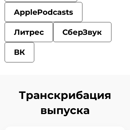
ApplePodcasts
Литрес
СберЗвук
ВК
Транскрибация
выпуска