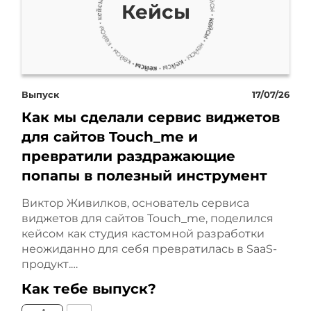
эффективность не равно
Кейсы
глобальный результат.
Вследствие этого вопроса
возникает потеря денег,
Выпуск
17/07/26
Как мы сделали сервис виджетов
времени и, конечно, даже
для сайтов Touch_me и
эмоционального настроя.
превратили раздражающие
попапы в полезный инструмент
Потому что лоскутное
Виктор Живилков, основатель сервиса
одеяло никогда не даст
виджетов для сайтов Touch_me, поделился
кейсом как студия кастомной разработки
вам возможности
неожиданно для себя превратилась в SaaS-
продукт.…
достигать глобальных
Как тебе выпуск?
результатов и достигать