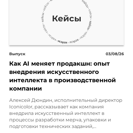
эффективности, которые
Кейсы
присутствуют у
большинства
собственников или
Выпуск
03/08/26
людей, которые
Как AI меняет продакшн: опыт
внедрения искусственного
планируют открыть
интеллекта в производственной
собственный бизнес.
компании
Самый
Алексей Дюндин, исполнительный директор
Iconicolor, рассказывает как компания
распространенный миф
внедрила искусственный интеллект в
процессы разработки мерча, упаковки и
об эффективности – это
подготовки технических заданий,…