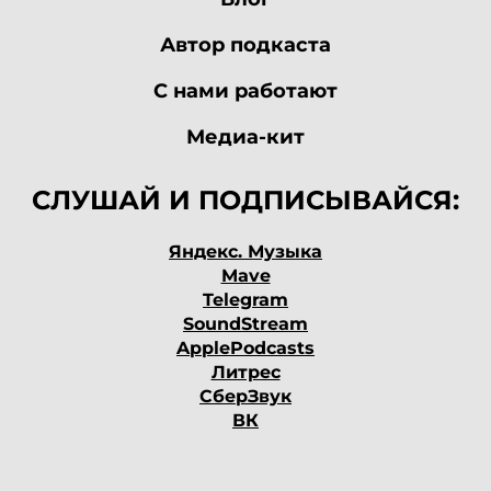
То есть система
Автор подкаста
самоочищается,
С нами работают
самоорганизуется. И все
Медиа-кит
эти мифы приводят к
СЛУШАЙ И ПОДПИСЫВАЙСЯ:
тому, что в системе
Яндекс. Музыка
копится так называемое
Mave
Telegram
управленческое вранье,
SoundStream
ApplePodcasts
которое порождает
Литрес
СберЗвук
следующий миф
ВК
эффективности.