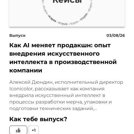
Это история о том, как
многодетная мама,
Выпуск
03/08/26
решившаяся на
Как AI меняет продакшн: опыт
внедрения искусственного
амбициозный шаг в
интеллекта в производственной
открытии детского
компании
аквацентра в маленьком
Алексей Дюндин, исполнительный директор
Iconicolor, рассказывает как компания
подмосковном городе
внедрила искусственный интеллект в
процессы разработки мерча, упаковки и
Клин, преодолела все
подготовки технических заданий,…
мыслимые и немыслимые
Как тебе выпуск?
трудности на пути к своей
+1