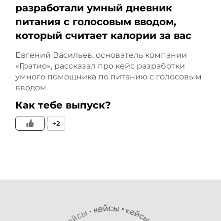
потому что ремонт
разработали умный дневник
питания с голосовым вводом,
соарендатор тоже хотел
который считает калории за вас
сделать за счёт нашего
Евгений Васильев, основатель компании
партнёра.
«Гратио», рассказал про кейс разработки
умного помощника по питанию с голосовым
вводом.
Это история о том, как
Как тебе выпуск?
малый опыт
+2
предпринимательства на
старте может привести к
довольно неприятным
последствиям и даже к