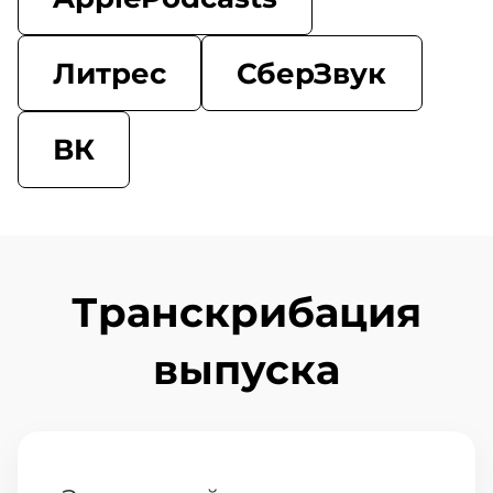
Литрес
СберЗвук
ВК
Транскрибация
выпуска