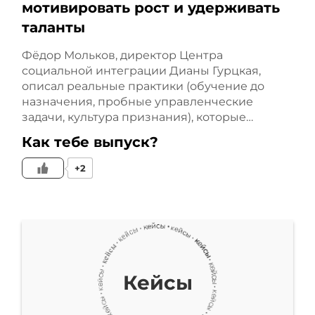
мотивировать рост и удерживать
старта.
таланты
Однако реальность
Фёдор Мольков, директор Центра
социальной интеграции Дианы Гурцкая,
оказалась гораздо более
описал реальные практики (обучение до
назначения, пробные управленческие
сложной. Поиск
задачи, культура признания), которые…
Как тебе выпуск?
подходящего помещения
+2
для открытия бизнеса
занял около месяца. По
нашему опыту, это
оптимальный срок
Кейсы
подбора помещения.