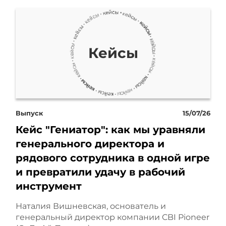
которые не подходили
для проекта. Например,
вместо ГВЛ закупили
Кейсы
листы ГКЛ, что
недопустимо во влажных
помещениях и приведет к
Выпуск
15/07/26
Кейс "Гениатор": как мы уравняли
сокращению срока
генерального директора и
службы. И как будто этого
рядового сотрудника в одной игре
и превратили удачу в рабочий
было мало. Через
инструмент
некоторое время они
Наталия Вишневская, основатель и
просто покинули объект,
генеральный директор компании CBI Pioneer