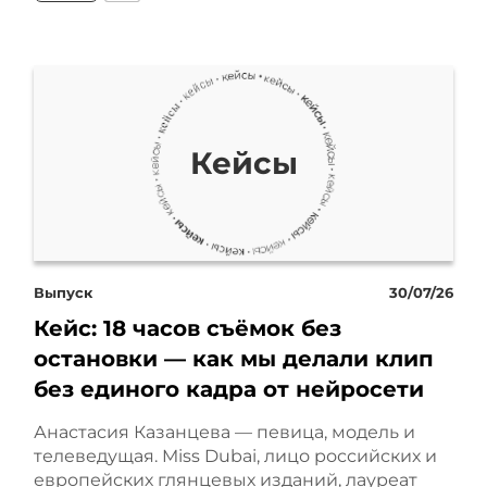
мечте.
Начнем с того, что на
старте у нее было всего
Кейсы
лишь несколько важных
факторов. Желание
создать свое дело, опыт
Выпуск
30/07/26
Кейс: 18 часов съёмок без
работы тренером во
остановки — как мы делали клип
взрослом бассейне и
без единого кадра от нейросети
заемные средства в
Анастасия Казанцева — певица, модель и
телеведущая. Miss Dubai, лицо российских и
размере 5 миллионов
европейских глянцевых изданий, лауреат