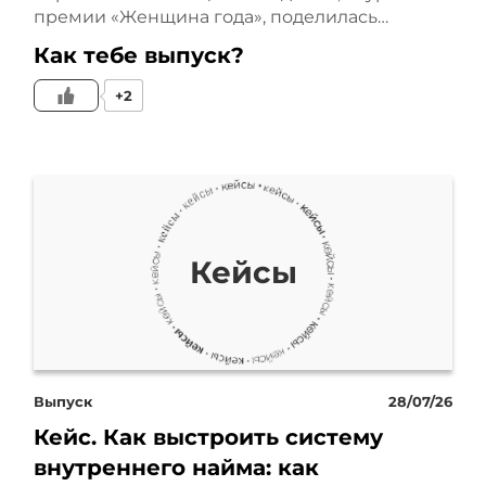
премии «Женщина года», поделилась…
рублей. В городе Клин
Как тебе выпуск?
проживает всего 88 тысяч
+2
жителей, при этом 10%
населения составляют
дети до 7 лет. Кстати,
Кейсы
примерно такая же
статистика во всех
небольших городах
Выпуск
28/07/26
России. Казалось бы,
Кейс. Как выстроить систему
идеальные условия для
внутреннего найма: как