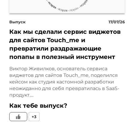
Однако ремонт вместо
запланированных трех
Выпуск
17/07/26
растянулся на целых
Как мы сделали сервис виджетов
для сайтов Touch_me и
шесть месяцев. И здесь
превратили раздражающие
попапы в полезный инструмент
началась настоящая
Виктор Живилков, основатель сервиса
драма. Ремонтная
виджетов для сайтов Touch_me, поделился
бригада, невзирая на
кейсом как студия кастомной разработки
неожиданно для себя превратилась в SaaS-
инструкции управляющей
продукт.…
Как тебе выпуск?
компании франшизы,
+3
закупила материалы,