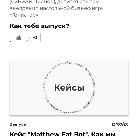
(СиБиАй Пионер), делится опытом
но и на этом приключения
внедрения настольной бизнес-игры
«Гениатор»
не закончились. Ушлый
Как тебе выпуск?
соарендатор попытался
+3
осуществить ремонт на
чужой площади, что
добавило
Кейсы
дополнительный стресс и
хлопоты нашему
партнёру, а также
Выпуск
13/07/26
сказалось на бюджете,
Кейс "Matthew Eat Bot". Как мы