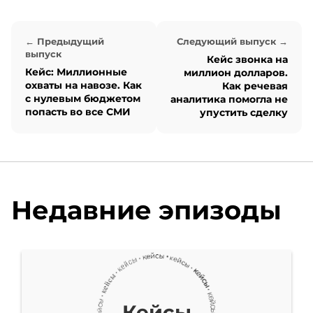
кейсе делиться с вами
← Предыдущий
Следующий выпуск →
буду я. Поехали!
выпуск
Кейс звонка на
Кейс: Миллионные
миллион долларов.
охваты на навозе. Как
Как речевая
В этом выпуске
с нулевым бюджетом
аналитика помогла не
попасть во все СМИ
упустить сделку
предлагаю погрузиться в
увлекательный мир
бизнеса и
Недавние эпизоды
предпринимательства,
чтобы поделиться с вами
живым кейсом нашего
партнера-франчайзи.
Кейсы