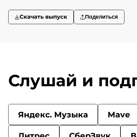
Скачать выпуск
Поделиться
Слушай и под
Яндекс. Музыка
Mave
Литрес
СберЗвук
В