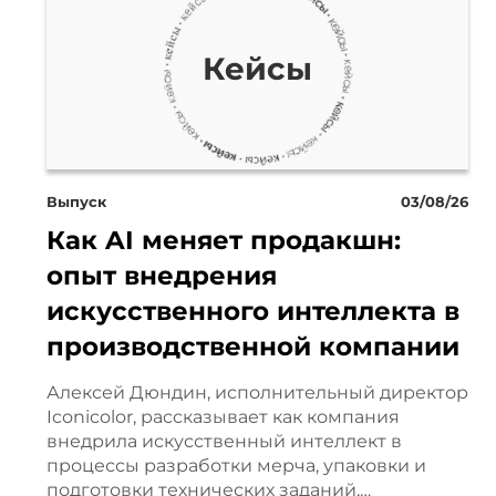
Таможенной Службы списывал
продукцию, выпущенную в св
Кейсы
просто и понятно. Но... 2022
отзыв свифтов у российских б
товаров в нашу страну. Итак,
Выпуск
03/08/26
Как AI меняет продакшн:
опыт внедрения
Нашим заказчикам нам была п
искусственного интеллекта в
Федерацию груз от поставщик
производственной компании
сейчас выглядит как бег с пр
Алексей Дюндин, исполнительный директор
одна из сложнейших этапов в
Iconicolor, рассказывает как компания
внедрила искусственный интеллект в
мы используем Турцию, а име
процессы разработки мерча, упаковки и
подготовки технических заданий,…