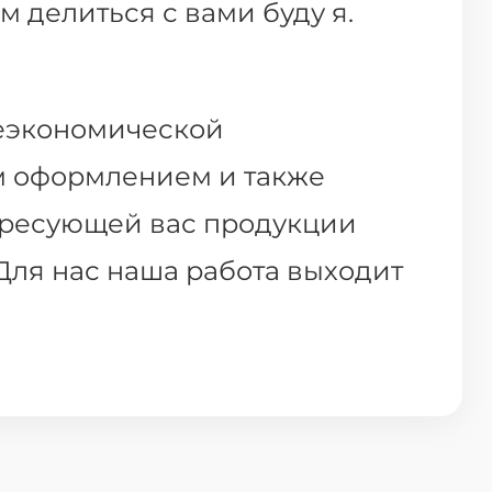
м делиться с вами буду я.
неэкономической
м оформлением и также
тересующей вас продукции
Для нас наша работа выходит
там оптимизировать
мпанией, которая только
упным интегратором, мы
ля процветания и