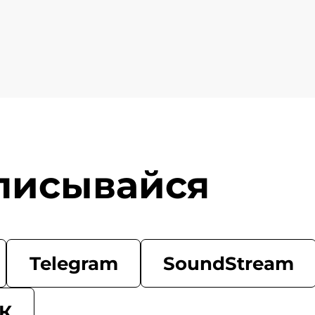
писывайся
Telegram
SoundStream
К