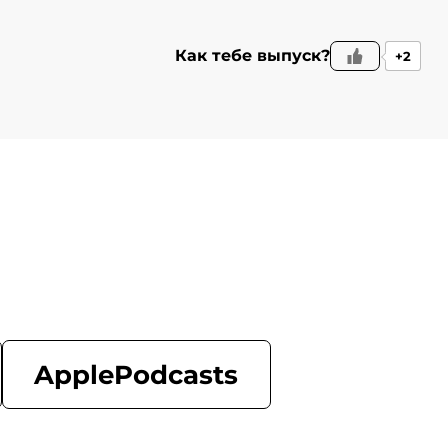
Как тебе выпуск?
+2
ApplePodcasts