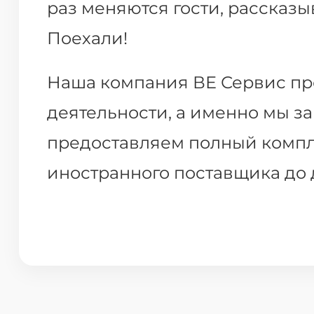
раз меняются гости, рассказыв
Поехали!
Наша компания ВЕ Сервис пр
деятельности, а именно мы 
предоставляем полный компле
иностранного поставщика до 
далеко за рамки обычной ло
процессы, ускорить развитие 
начинает свой путь в реализа
обеспечим бесперебойность в