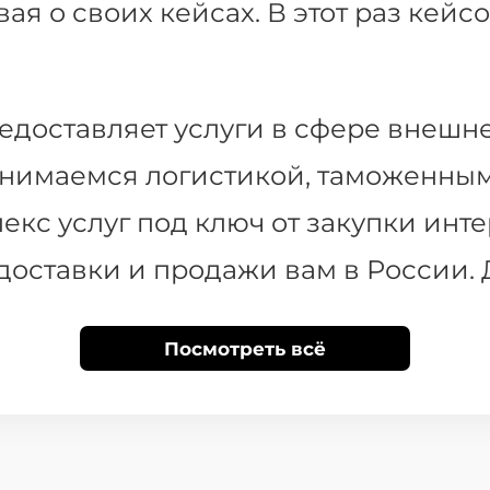
ая о своих кейсах. В этот раз кейсо
едоставляет услуги в сфере внеш
занимаемся логистикой, таможенны
кс услуг под ключ от закупки ин
доставки и продажи вам в России. 
гистики. Мы помогаем своим клиен
Посмотреть всё
их бизнеса. Будь вы небольшой ко
ции поставок из-за рубежа, или кр
аших заказов, создадим условия д