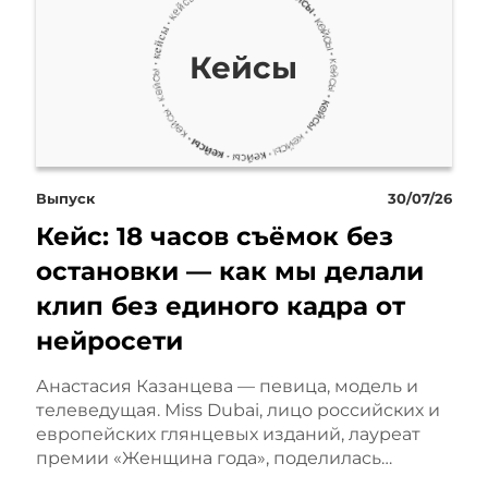
о таможенные платежи, и довольн
ободное обращение на территории
Кейсы
 год ввел свои коррективы. Введен
анков – все это очень сильно осло
 давайте перейдем к самому кейсу.
Выпуск
30/07/26
Кейс: 18 часов съёмок без
остановки — как мы делали
оставлена задача выкупить и прив
клип без единого кадра от
а из Прибалтики. Доставка почти 
нейросети
епятствиями, и в частности работа 
Анастасия Казанцева — певица, модель и
 этом непростом марафоне. Для дос
телеведущая. Miss Dubai, лицо российских и
европейских глянцевых изданий, лауреат
нно нашу собственную турецкую к
премии «Женщина года», поделилась…