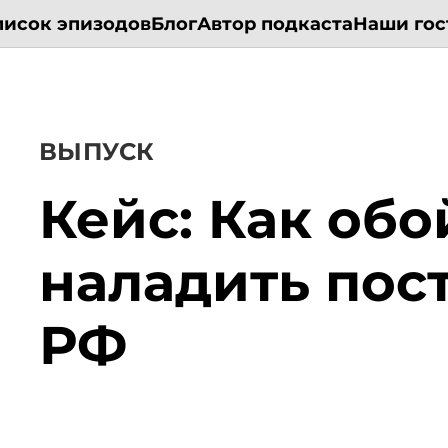
писок эпизодов
Блог
Автор подкаста
Наши гос
ВЫПУСК
Кейс: Как обо
наладить пост
РФ