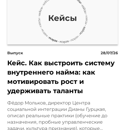
ый заказчик получал свою
 Российской Федерации. Все
Кейсы
ие международных санкций,
жнило покупку и доставку
Выпуск
28/07/26
Кейс. Как выстроить систему
внутреннего найма: как
езти в Российскую
мотивировать рост и
любых грузов из Европы
удерживать таланты
со странами Прибалтики –
Фёдор Мольков, директор Центра
тавки грузов из Евросоюза
социальной интеграции Дианы Гурцкая,
описал реальные практики (обучение до
омпанию. Она является
назначения, пробные управленческие
задачи, культура признания), которые…