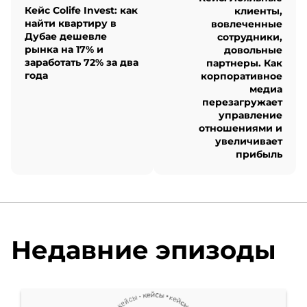
Если успею, расскажу о
Кейс Colife Invest: как
клиенты,
найти квартиру в
вовлеченные
двух кейсах, но сначала я
Дубае дешевле
сотрудники,
рынка на 17% и
довольные
бы хотела начать с кейса
заработать 72% за два
партнеры. Как
года
корпоративное
собственника бизнеса,
медиа
перезагружает
управление
предпринимателя
отношениями и
увеличивает
Елизаветы Вахрушевой,
прибыль
компании «Актив
Консалт». Мы работали с
Елизаветой 2-3 месяца.
Недавние эпизоды
Сейчас время от времени
она обращается ко мне за