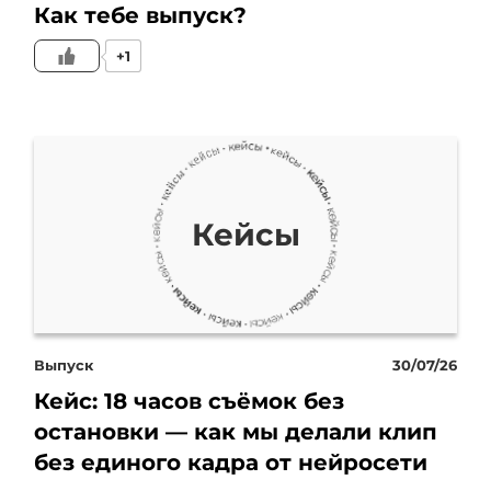
Как тебе выпуск?
рынке с 2021 года. Оборот
+1
в 2024 году 5 миллионов
рублей, в штате 5
сотрудников. Такой
микробизнес, но тем не
Кейсы
менее хорошие
профессионалы, есть
свой пул клиентов, свой
Выпуск
30/07/26
Кейс: 18 часов съёмок без
пул запросов, и очень
остановки — как мы делали клип
важно, что мы
без единого кадра от нейросети