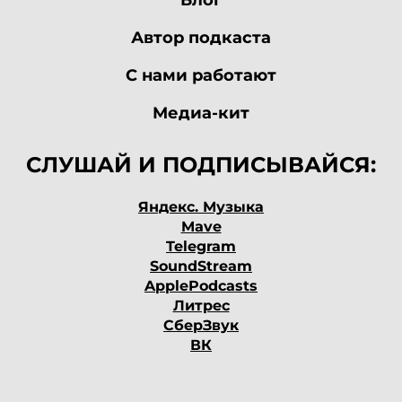
Блог
рассказала про такую
Автор подкаста
актуальную и волнующую
С нами работают
тему для микро- и малого
Медиа-кит
бизнеса, про работы, про
СЛУШАЙ И ПОДПИСЫВАЙСЯ:
штрафы от налоговой,
Яндекс. Музыка
особенно для новичков,
Mave
Telegram
для чайников,
SoundStream
ApplePodcasts
предпринимателей. Это
Литрес
СберЗвук
очень актуально.
ВК
Естественно, интерес был