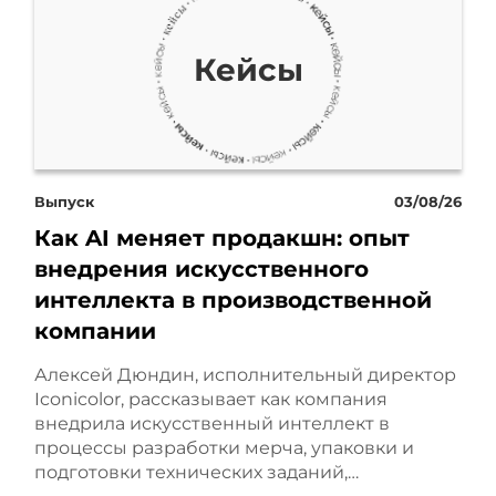
консультацией. Но что мы
Кейсы
сделали в рамках вот этой
моей трехмесячной
программы по упаковке
Выпуск
03/08/26
личного бренда
Как AI меняет продакшн: опыт
внедрения искусственного
предпринимателя?
интеллекта в производственной
компании
Два слова о компании
Алексей Дюндин, исполнительный директор
«Актив Консалт». Это
Iconicolor, рассказывает как компания
внедрила искусственный интеллект в
бухгалтерская компания,
процессы разработки мерча, упаковки и
подготовки технических заданий,…
управленческий учет на