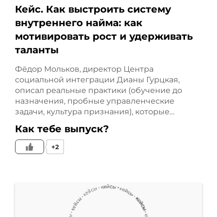
Кейс. Как выстроить систему
Первое, что мы сделали
внутреннего найма: как
мотивировать рост и удерживать
на курсе и всегда делаем
таланты
на курсе, это, конечно,
Фёдор Мольков, директор Центра
подготовка
социальной интеграции Дианы Гурцкая,
описал реальные практики (обучение до
самопрезентации
назначения, пробные управленческие
задачи, культура признания), которые…
эксперта. Не было её
Как тебе выпуск?
совсем, и поэтому это
+2
доставляло много
неловкостей, блоков, При
взаимодействии с новой