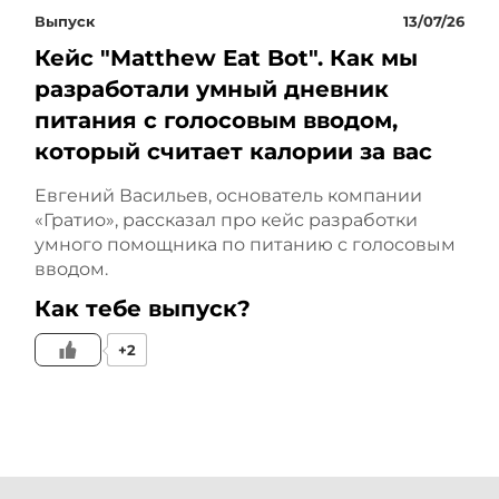
Выпуск
13/07/26
выход на сцену.
Кейс "Matthew Eat Bot". Как мы
Выступление было на
разработали умный дневник
питания с голосовым вводом,
аудиторию 100 плюс
который считает калории за вас
человек. Тема – «Пять
Евгений Васильев, основатель компании
верных способов
«Гратио», рассказал про кейс разработки
умного помощника по питанию с голосовым
получить штраф от
вводом.
Как тебе выпуск?
налоговой». На форуме,
+2
кстати, тогда подписались
первые целевые
подписчики. С этого