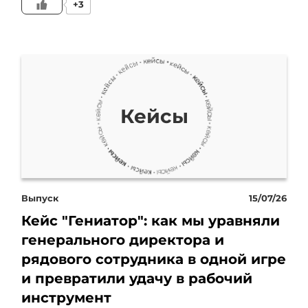
+3
Мы составили эту
презентацию, которая,
кстати, сейчас можно
увидеть ее, такую
Кейсы
расширенную ее версию,
в закрепе на канале
Елизаветы. И,
Выпуск
15/07/26
естественно, когда мы
Кейс "Гениатор": как мы уравняли
генерального директора и
встречаемся на каком-то
рядового сотрудника в одной игре
и превратили удачу в рабочий
незнакомом мероприятии
инструмент