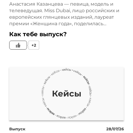
сформировали некое УТП.
Анастасия Казанцева — певица, модель и
телеведущая. Miss Dubai, лицо российских и
Чуть позже об этом
европейских глянцевых изданий, лауреат
премии «Женщина года», поделилась…
расскажу.
Как тебе выпуск?
+2
С чего мы начали? Мы
начали взаимодействие с
курса по публичным
выступлениям. Тогда он
Кейсы
ещё у меня был в офлайн.
Это было два месяца
групповой работы.
Выпуск
28/07/26