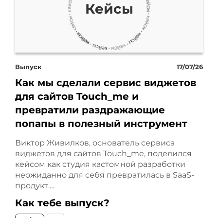
Кейсы
аудиторией, что
рассказать о себе, как
рассказать о себе, кто
Выпуск
17/07/26
меня будет слушать, а что
Как мы сделали сервис виджетов
именно сказать, ну и так
для сайтов Touch_me и
превратили раздражающие
далее. Поэтому Елизавета
попапы в полезный инструмент
очень мало выходила в
Виктор Живилков, основатель сервиса
офлайн, и это всегда
виджетов для сайтов Touch_me, поделился
кейсом как студия кастомной разработки
сопрягалось с тем, что
неожиданно для себя превратилась в SaaS-
продукт.…
нечего было рассказать.
Как тебе выпуск?