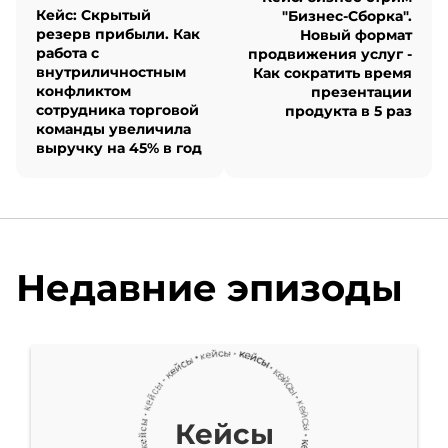
действительно гордимся.
Кейс: Скрытый
"Бизнес-Сборка".
резерв прибыли. Как
Новый формат
Мы работали с онлайн-
работа с
продвижения услуг -
внутриличностным
Как сократить время
аптекой Здравсити.
конфликтом
презентации
сотрудника торговой
продукта в 5 раз
команды увеличила
Задача стояла
выручку на 45% в год
амбициозная – увеличить
выручку за счет
контекстной рекламы в
Недавние эпизоды
Яндекс.Директ. В итоге
плюс 80% выручки всего
за год. Это не случайный
Кейсы
всплеск, а результат