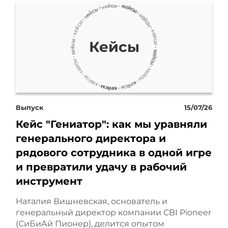
при этом привлекали
целевую аудиторию. При
Кейсы
этом реклама попадала
точно в цель, к тем, кто
искал нужный препарат.
Выпуск
15/07/26
Результат оказался
Кейс "Гениатор": как мы уравняли
сильнее, чем мы
генерального директора и
рядового сотрудника в одной игре
рассчитывали.
и превратили удачу в рабочий
Доходность от этих
инструмент
компаний выросла более
Наталия Вишневская, основатель и
генеральный директор компании CBI Pioneer
чем в 2000% за год, а доля
(СиБиАй Пионер), делится опытом