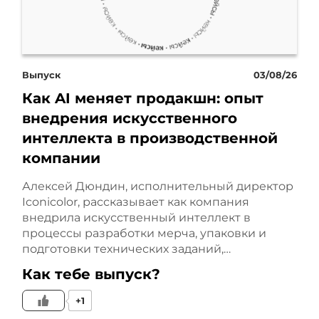
аккуратной системной
работы от продуманной
Выпуск
03/08/26
стратегии до ежедневной
Как AI меняет продакшн: опыт
оптимизации. Дальше я
внедрения искусственного
интеллекта в производственной
расскажу коротко и по
компании
делу, без сложных
Алексей Дюндин, исполнительный директор
терминов, просто о том,
Iconicolor, рассказывает как компания
внедрила искусственный интеллект в
как мы этого добились и
процессы разработки мерча, упаковки и
подготовки технических заданий,…
что особенно помогло.
Как тебе выпуск?
Начну с того, что
+1