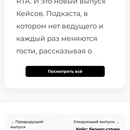
RTA. И это новый выпуск
Кейсов. Подкаста, в
котором нет ведущего и
каждый раз меняются
гости, рассказывая о
своих кейсах. В этот раз
Посмотреть всё
кейсом делиться с вами
буду я. Поехали!
Сегодня расскажу про
кейс, которым мы в RTA
← Предыдущий
Следующий выпуск →
выпуск
Кейс: бизнес-стрим