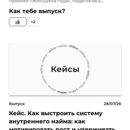
премии «Женщина года», поделилась…
такими товарами и
Как тебе выпуск?
конечно нельзя
+2
рекламировать их
напрямую. При этом, по
статистике, именно
Кейсы
рецептурные препараты
дают более высокую
конверсию и средний
Выпуск
28/07/26
чек. Получается парадокс.
Кейс. Как выстроить систему
внутреннего найма: как
Продукт с высоким
мотивировать рост и удерживать