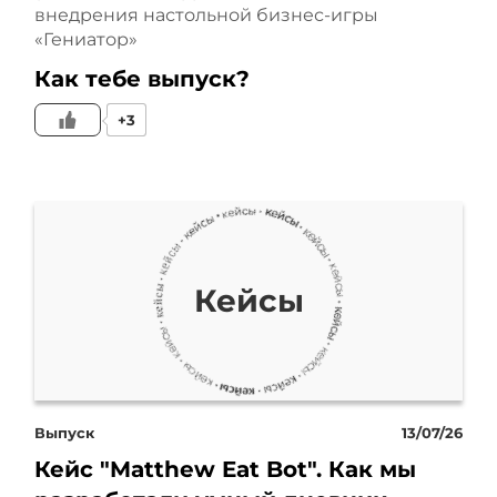
внедрения настольной бизнес-игры
рекламных расходов при
«Гениатор»
этом сократилась на 30%.
Как тебе выпуск?
+3
Следующий важный
момент – это работа с
товарным фидом. Если
говорить просто, фид – это
Кейсы
такой файл со всей
информацией о товарах,
названия, цены, картинки,
Выпуск
13/07/26
Кейс "Matthew Eat Bot". Как мы
наличие. Он нужен для