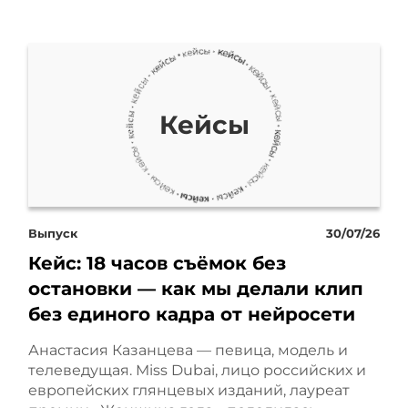
фармацевтика довольно
специфическая ниша для
рекламы. Здесь много
Кейсы
ограничений, особенно
когда речь идет о
рецептурных препаратах
Выпуск
30/07/26
или как мы их называем
Кейс: 18 часов съёмок без
RX препаратах. Нельзя
остановки — как мы делали клип
без единого кадра от нейросети
использовать их названия
Анастасия Казанцева — певица, модель и
в объявлениях, нельзя
телеведущая. Miss Dubai, лицо российских и
европейских глянцевых изданий, лауреат
вести на странице с