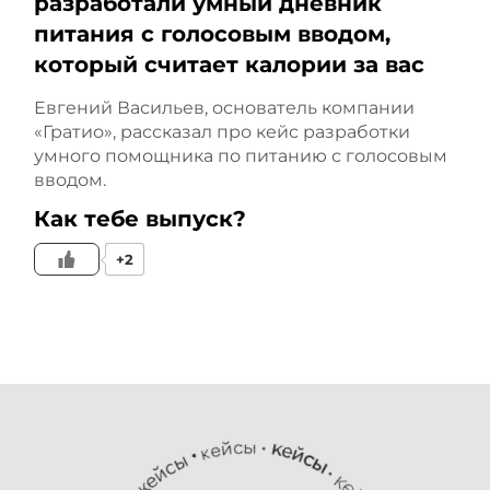
разработали умный дневник
автоматического
питания с голосовым вводом,
который считает калории за вас
создания объявлений,
Евгений Васильев, основатель компании
например, для
«Гратио», рассказал про кейс разработки
умного помощника по питанию с голосовым
динамического
вводом.
ремаркетинга. Это когда
Как тебе выпуск?
+2
вы смотрели какой-то
товар на сайте, а потом
реклама этого товара
догоняет вас на других
площадках. У Здравсити с