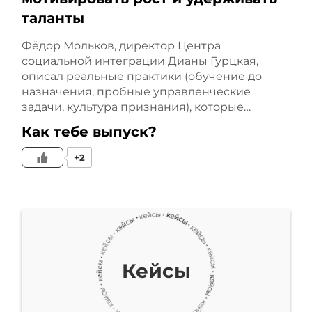
потенциалом, но
таланты
продвигать его напрямую
Фёдор Мольков, директор Центра
социальной интеграции Дианы Гурцкая,
запрещено.
описал реальные практики (обучение до
назначения, пробные управленческие
задачи, культура признания), которые…
Стал вопрос, что же
Как тебе выпуск?
делать? И мы нашли
+2
элегантное решение. Мы
получали от Здравсити
список таких RX
препаратов, создавали
Кейсы
компании, которые