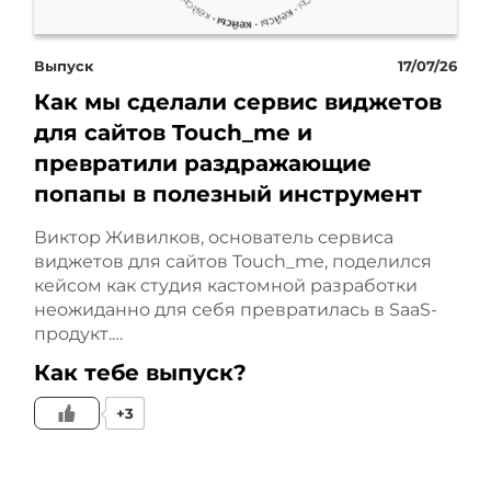
охватывали запросы по
ним, но вели
Выпуск
17/07/26
Как мы сделали сервис виджетов
пользователей не на
для сайтов Touch_me и
конкретные страницы, а,
превратили раздражающие
попапы в полезный инструмент
например, на главную или
Виктор Живилков, основатель сервиса
в общий каталог. В
виджетов для сайтов Touch_me, поделился
кейсом как студия кастомной разработки
объявлениях не было ни
неожиданно для себя превратилась в SaaS-
продукт.…
одного запрещенного
Как тебе выпуск?
названия. Таким образом,
+3
мы не нарушали закон, но