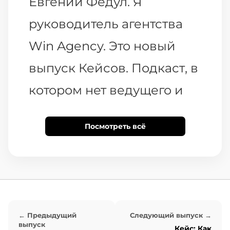
Евгений Федул. Я
руководитель агентства
Win Agency. Это новый
выпуск Кейсов. Подкаст, в
котором нет ведущего и
каждый раз меняются
Посмотреть всё
гости. Сегодня гостем буду
я и расскажу о нашем
кейсе.
Кейс мы делали
← Предыдущий
Следующий выпуск →
выпуск
Кейс: Как