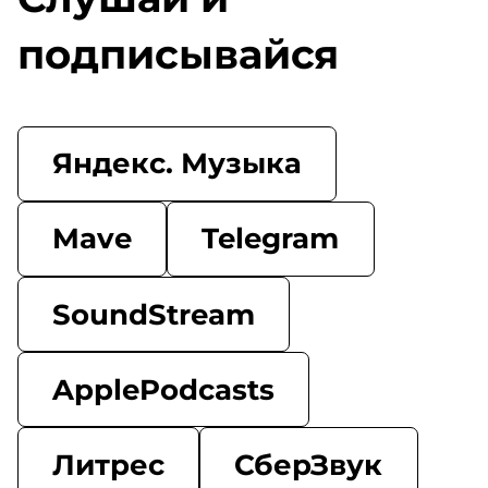
подписывайся
Яндекс. Музыка
Mave
Telegram
SoundStream
ApplePodcasts
Литрес
СберЗвук