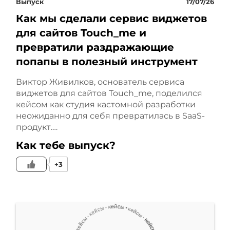
Выпуск
17/07/26
Как мы сделали сервис виджетов
очень часто наружку
для сайтов Touch_me и
вешают не для охватов, а
превратили раздражающие
попапы в полезный инструмент
для неузнаваемости, а для
Виктор Живилков, основатель сервиса
супруги-собственника,
виджетов для сайтов Touch_me, поделился
кейсом как студия кастомной разработки
которая ездит мимо и
неожиданно для себя превратилась в SaaS-
продукт.…
видит, что это наш
Как тебе выпуск?
автосалон.
+3
Это понятные запросы
клиентов, но что важно?