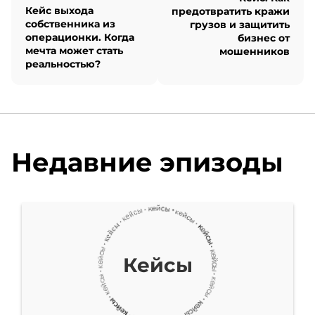
совместно с нашими
Кейс выхода
предотвратить кражи
собственника из
грузов и защитить
друзьями и партнерами
операционки. Когда
бизнес от
мечта может стать
мошенников
из Original Works. Я
реальностью?
являюсь экспертом в
области продвижения и
цифровой
Недавние эпизоды
трансформации
автомобильных
компаний.
Кейсы
Что хорошего я могу