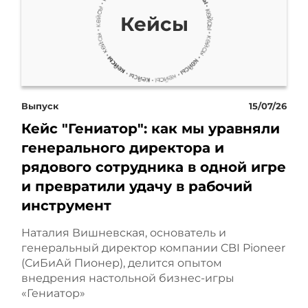
Важно правильно
Кейсы
подбирать инструменты
под конкретную задачу.
Если говорить про
Выпуск
15/07/26
самарского автодилера, то
Кейс "Гениатор": как мы уравняли
здесь мы работали
генерального директора и
рядового сотрудника в одной игре
именно со
и превратили удачу в рабочий
инструмент
сформированным
Наталия Вишневская, основатель и
спросом, с нижней частью
генеральный директор компании CBI Pioneer
воронки. Мы отсекли всё
(СиБиАй Пионер), делится опытом
внедрения настольной бизнес-игры
лишнее. И сейчас важная
«Гениатор»