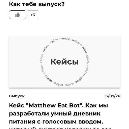
Как тебе выпуск?
вещь в том, что Яндекс
+3
работает уже практически
в автоматическом
режиме. То есть работают
автостратегии. И важным
Кейсы
пунктом здесь является
качественное обучение и
качественные данные. В
Выпуск
13/07/26
Кейс "Matthew Eat Bot". Как мы
данном примере мы
разработали умный дневник
настроили эффективный
питания с голосовым вводом,