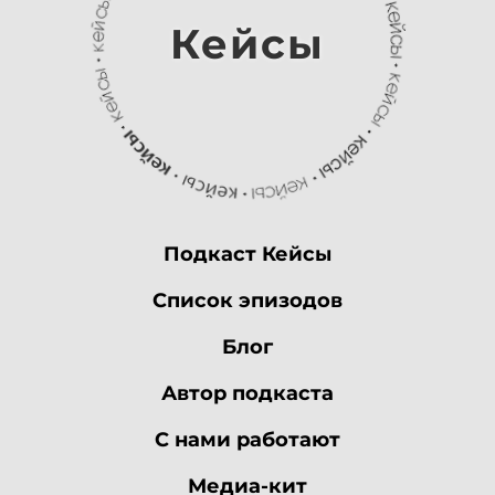
Кейсы
соответствовала
потребности клиента. По
итогу здесь мы получили
порядка 200 целевых
лидов. И выполнение
Подкаст Кейсы
плана у нас было
Список эпизодов
обеспечено фактически
Блог
все 12 месяцев в году. То
Автор подкаста
есть только два раза за
С нами работают
год мы не вышли на
Медиа-кит