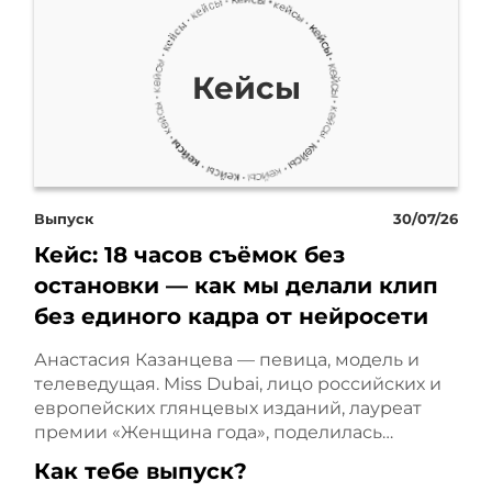
имея в последние пару
лет уже точно, это
Кейсы
падающий спрос на
новые автомобили,
поддержка у нас растет.
Выпуск
30/07/26
Кейс: 18 часов съёмок без
Далее, естественно, рост
остановки — как мы делали клип
без единого кадра от нейросети
выставки. И ограничения
Анастасия Казанцева — певица, модель и
на бюджетную рекламу в
телеведущая. Miss Dubai, лицо российских и
связи с этим связаны.
европейских глянцевых изданий, лауреат
премии «Женщина года», поделилась…
Как тебе выпуск?
Что важно? Важен здесь