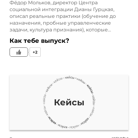
Фёдор Мольков, директор Центра
спроса, то есть когда мы
социальной интеграции Дианы Гурцкая,
описал реальные практики (обучение до
работаем на хват. Я очень
назначения, пробные управленческие
задачи, культура признания), которые…
часто слышу от клиентов,
Как тебе выпуск?
что мы хотим видеть в
+2
рекламе именно себя. Это
понятный запрос. Каждый
хочет узнаваемости,
видимости, особенно
Кейсы
руководителя, ощущения
присутствия. Это, как
знаете, хорошая штука, что