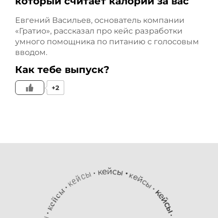
который считает калории за вас
колл-трекинг, тегировали
Евгений Васильев, основатель компании
звонки руками,
«Гратио», рассказал про кейс разработки
умного помощника по питанию с голосовым
передавали данные в
вводом.
отдел продаж, данные из
Как тебе выпуск?
отдела продаж,
+2
передавались в колл-
трекинг. Колл-трекинг
передавал их в метрику,
Яндекс обучался и
выкупал нужную
аудиторию, которая