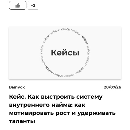
+2
подход. Мы с вами
должны понимать, что
есть два блока. Есть блок
сформированного спроса,
Кейсы
то есть это когда мы
собираем лиды, которые
уже готовы, которые
Выпуск
28/07/26
Кейс. Как выстроить систему
горящие и готовы купить
внутреннего найма: как
автомобиль. И есть блок
мотивировать рост и удерживать
таланты
несформированного