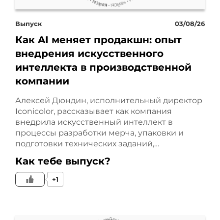
рассказать вам сегодня?
Сегодня мой кейс будет
Выпуск
03/08/26
Как AI меняет продакшн: опыт
про одного самарского
внедрения искусственного
автодилера. Естественно,
интеллекта в производственной
компании
запрос классический,
Алексей Дюндин, исполнительный директор
нужно обеспечить
Iconicolor, рассказывает как компания
внедрила искусственный интеллект в
стабильный поток
процессы разработки мерча, упаковки и
подготовки технических заданий,…
покупателей, нужно дать
Как тебе выпуск?
объемы продаж и объемы
+1
лидов. Основной
проблемой, как всегда,