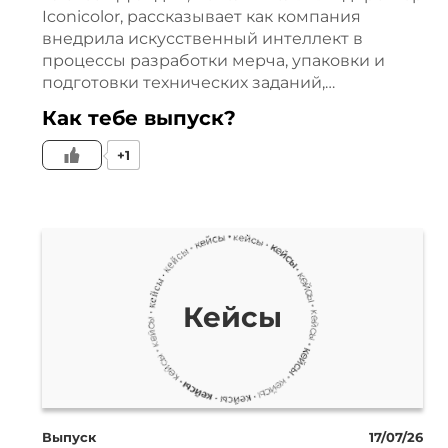
Таким образом выполнено сра
Iconicolor, рассказывает как компания
внедрила искусственный интеллект в
Второе – покупки через прил
процессы разработки мерча, упаковки и
подготовки технических заданий,…
Такая реклама может размеща
Как тебе выпуск?
получать большие объемы тр
+1
на пол. Но мы решили добави
тоже реклама внутри приложе
аудитории. Например, Huawei, 
Кейсы
Такой трафик дороже и огран
серьезные плюсы. Во-первых, о
рекламному кабинету. А в это
Выпуск
17/07/26