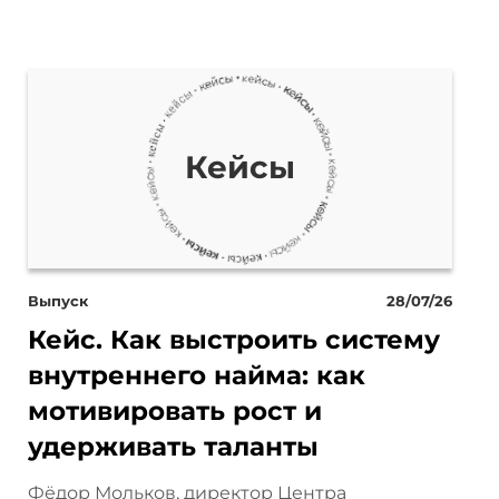
 почти любым, вы видите в
верх всего экрана, сториз,
тнеров, например, CPA-сети.
ения рекламодателей то,
Кейсы
ьзователю. Если человек
например, скачал
 от рекламодателя. В CPA
Выпуск
28/07/26
Кейс. Как выстроить систему
 какое действие пользователя
внутреннего найма: как
мотивировать рост и
удерживать таланты
ля в мобильном приложении.
Фёдор Мольков, директор Центра