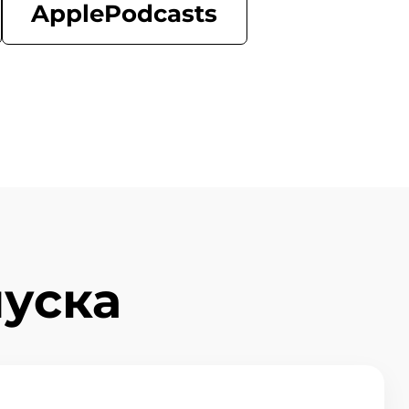
ApplePodcasts
уска