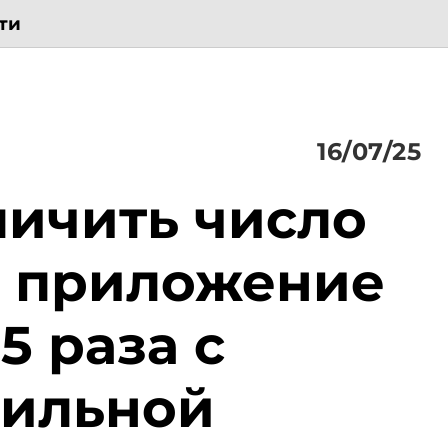
ти
16/07/25
личить число
з приложение
5 раза с
ильной