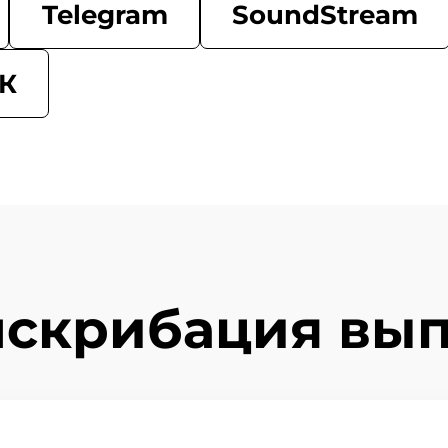
Telegram
SoundStream
К
нскрибация вып