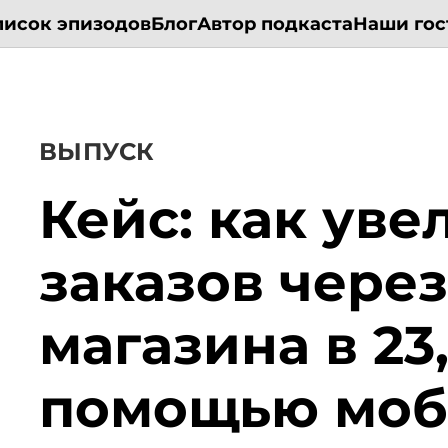
писок эпизодов
Блог
Автор подкаста
Наши гос
ВЫПУСК
Кейс: как уве
заказов чере
магазина в 23,
помощью моб