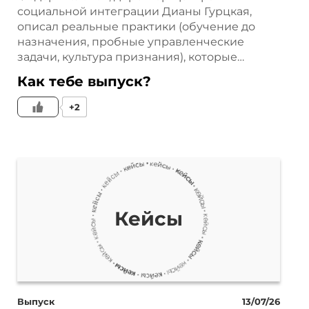
к новых пользователей.
социальной интеграции Дианы Гурцкая,
описал реальные практики (обучение до
м работы стал менеджтенам.
назначения, пробные управленческие
задачи, культура признания), которые…
й. Поэтому она позволяет
Как тебе выпуск?
 кампании ограничиваются и
+2
емый премиум трафик. Это
рупные площадки собственной
К и Яндекс.
Кейсы
ощадки, но у него есть
ому что у вас есть доступ к
ы конверсии и стоимость
Выпуск
13/07/26