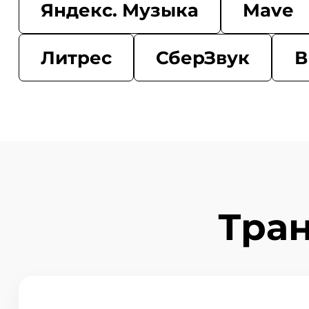
Яндекс. Музыка
Mave
Литрес
СберЗвук
В
Тра