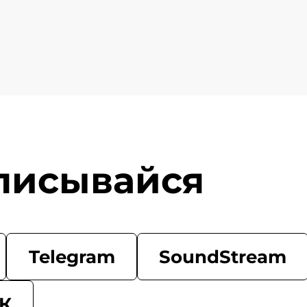
писывайся
Telegram
SoundStream
К