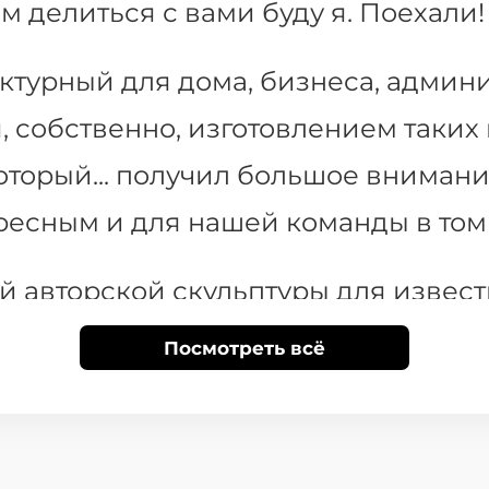
ом делиться с вами буду я. Поехали!
турный для дома, бизнеса, админис
 собственно, изготовлением таких
оторый... получил большое вниман
есным и для нашей команды в том 
 авторской скульптуры для известно
р, который создает такие необычн
Посмотреть всё
, они там буквально 20-30 сантиме
ухметровую скульптуру капибары, 
стойчивую, прочную, крепкую и так 