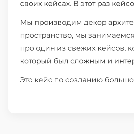
своих кейсах. В этот раз кейс
Мы производим декор архитек
пространство, мы занимаемся,
про один из свежих кейсов, к
который был сложным и интер
Это кейс по созданию большой
обратился заказчик, скульпто
бетона. Но они все небольшие
было сделать... огромную дв
визуально бетон, вандально у