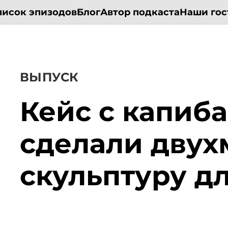
писок эпизодов
Блог
Автор подкаста
Наши гос
ВЫПУСК
Кейс с капиба
сделали двух
скульптуру дл