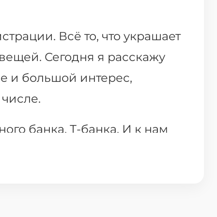
трации. Всё то, что украшает
 вещей. Сегодня я расскажу
ие и большой интерес,
числе.
го банка, Т-банка. И к нам
ые интересные объекты из
тров. А в данном случае нужно
полностью имитирующую
далее.