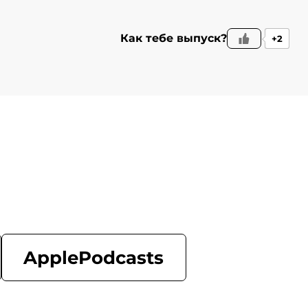
Как тебе выпуск?
+2
ApplePodcasts