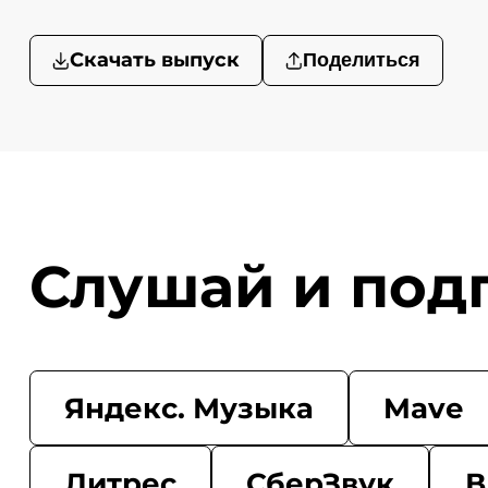
Скачать выпуск
Поделиться
Слушай и под
Яндекс. Музыка
Mave
Литрес
СберЗвук
В