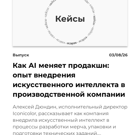
Собственно, в чем заключаетс
Кейсы
самые популярные изделия, ль
например, 85 сантиметров выс
например, большой лев у нас,
Выпуск
03/08/26
чаще всего на входную группу
Как AI меняет продакшн:
скульптуру 2 с лишним метра в 
опыт внедрения
искусственного интеллекта в
площади все увеличивается, и
производственной компании
такую штуку заливали целиком
Алексей Дюндин, исполнительный директор
ногами, а потом переворачивае
Iconicolor, рассказывает как компания
внедрила искусственный интеллект в
совсем тяжелая, и в буквальн
процессы разработки мерча, упаковки и
подготовки технических заданий,…