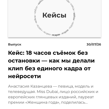
я сложность этого кейса? Представь
Кейсы
вы бетонные, они в массе своей ве
отой скульптуру льва, она весит по
 метр двадцать в высоту, красивый
Выпуск
30/07/26
, он весит полтонны. А теперь пред
Кейс: 18 часов съёмок без
высоту и почти 2,5 метра в длину. Т
остановки — как мы делали
клип без единого кадра от
 вес, соответственно, увеличиваетс
нейросети
, а нужно понимать, что все свои 
Анастасия Казанцева — певица, модель и
м и ставим уже на объект, то это бы
телеведущая. Miss Dubai, лицо российских и
европейских глянцевых изданий, лауреат
ом смысле тяжелая, и по весу, и по
премии «Женщина года», поделилась…