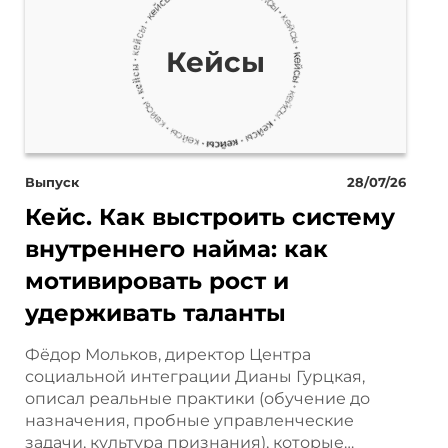
те себе, что, например, наши
Кейсы
сят, вот если мы берем,
рядка 130 килограмм. Или,
, мощный, который ставят
Выпуск
28/07/26
ставьте, что мы говорим про
Кейс. Как выстроить систему
о есть у нас в масштабе, в
внутреннего найма: как
мотивировать рост и
я сильно кратно. Если бы мы
удерживать таланты
изделия мы заливаем кверх
Фёдор Мольков, директор Центра
ла бы, конечно, задачка, ну,
социальной интеграции Дианы Гурцкая,
описал реальные практики (обучение до
 сложности, и потом еще и
назначения, пробные управленческие
задачи, культура признания), которые…